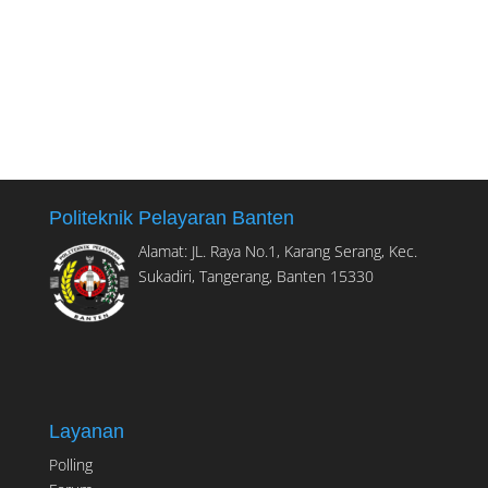
Klik Disini
Politeknik Pelayaran Banten
Alamat: JL. Raya No.1, Karang Serang, Kec.
Sukadiri, Tangerang, Banten 15330
Layanan
Polling