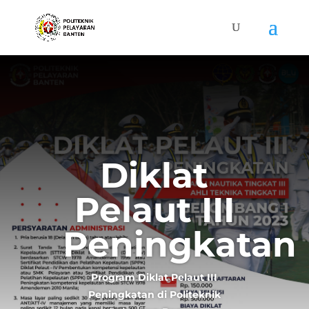
Diklat
Pelaut III
Peningkatan
Program Diklat Pelaut III
Peningkatan di Politeknik