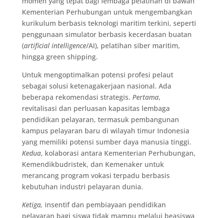
momen yang tepat bagi lembaga pelatihan di bawah
Kementerian Perhubungan untuk mengembangkan
kurikulum berbasis teknologi maritim terkini, seperti
penggunaan simulator berbasis kecerdasan buatan
(
artificial intelligence
/AI), pelatihan siber maritim,
hingga green shipping.
Untuk mengoptimalkan potensi profesi pelaut
sebagai solusi ketenagakerjaan nasional. Ada
beberapa rekomendasi strategis.
Pertama
,
revitalisasi dan perluasan kapasitas lembaga
pendidikan pelayaran, termasuk pembangunan
kampus pelayaran baru di wilayah timur Indonesia
yang memiliki potensi sumber daya manusia tinggi.
Kedua
, kolaborasi antara Kementerian Perhubungan,
Kemendikbudristek, dan Kemenaker untuk
merancang program vokasi terpadu berbasis
kebutuhan industri pelayaran dunia.
Ketiga,
insentif dan pembiayaan pendidikan
pelayaran bagi siswa tidak mampu melalui beasiswa